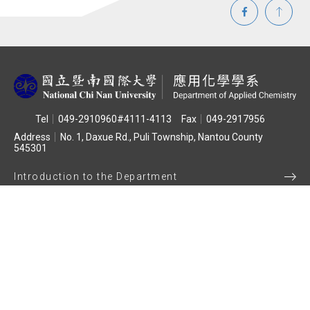
Tel
049-2910960#4111-4113
Fax
049-2917956
Address
No. 1, Daxue Rd., Puli Township, Nantou County
545301
Introduction to the Department
Department Announcement
Department Member
Admission Information
Course