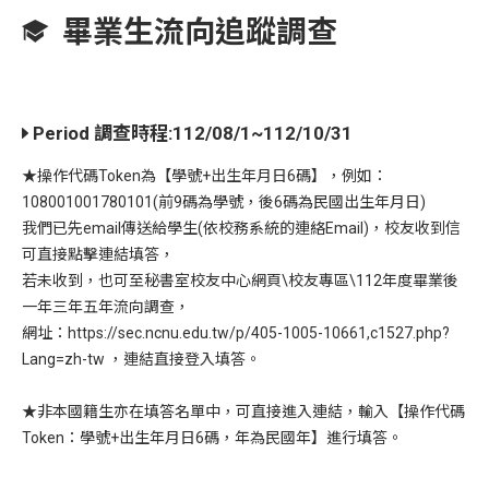
畢業生流向追蹤調查
Period 調查時程:
112/08/1~112/10/31
★操作代碼Token為【學號+出生年月日6碼】，例如：
108001001780101(前9碼為學號，後6碼為民國出生年月日)
我們已先email傳送給學生(依校務系統的連絡Email)，校友收到信
可直接點擊連結填答，
若未收到，也可至秘書室校友中心網頁\校友專區\112年度畢業後
一年三年五年流向調查，
網址：https://sec.ncnu.edu.tw/p/405-1005-10661,c1527.php?
Lang=zh-tw ，連結直接登入填答。
★非本國籍生亦在填答名單中，可直接進入連結，輸入【操作代碼
Token：學號+出生年月日6碼，年為民國年】進行填答。