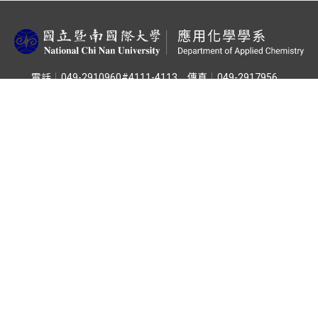
電話
049-2910960#4111-4113
傳真
049-2917956
地址
545301南投縣埔里鎮大學路1號
系所簡介
系所公告
系所成員
入學資訊
課程專區
學習領域