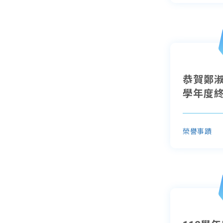
恭賀鄭淑
學年度
榮譽事蹟