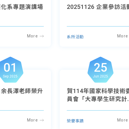
2 應化系專題演講場
20251126 企業參訪活
More
More
系所活動
01
25
Sep 2025
Jun 2025
系余長澤老師榮升
賀114年國家科學技術
員會「大專學生研究計..
More
More
榮譽事蹟