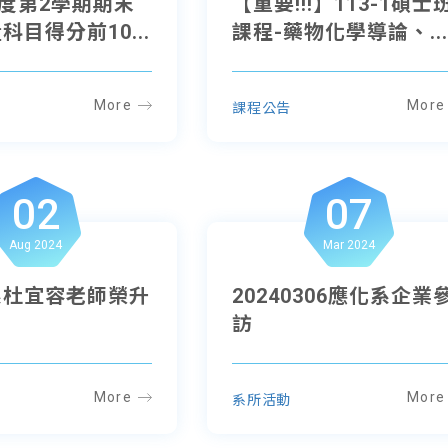
年度第2學期期末
【重要!!!】113-1碩士
科目得分前10...
課程-藥物化學導論、..
More
More
課程公告
02
07
Aug 2024
Mar 2024
系杜宜容老師榮升
20240306應化系企業
訪
More
More
系所活動