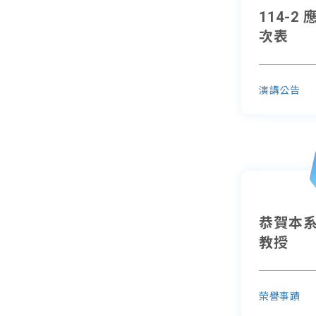
114-
次表
演講公告
恭賀本
教授
榮譽事蹟