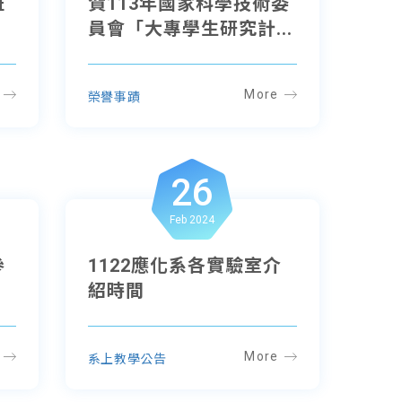
班
賀113年國家科學技術委
.
員會「大專學生研究計...
More
榮譽事蹟
26
Feb 2024
參
1122應化系各實驗室介
紹時間
More
系上教學公告