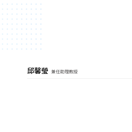
邱馨瑩
兼任助理教授