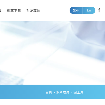
En
域
檔案下載
系友專區
繁中
首頁
>
系所成員
>
回上頁